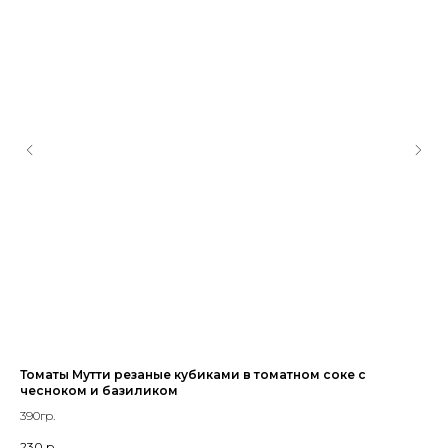
Томаты Мутти резаные кубиками в томатном соке с
Ка
чесноком и базиликом
240
390гр.
27
230
р.