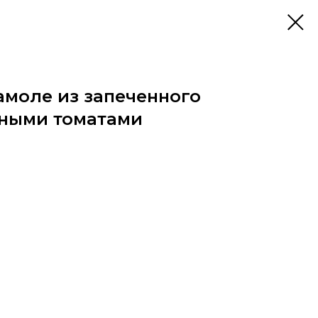
амоле из запеченного
еными томатами