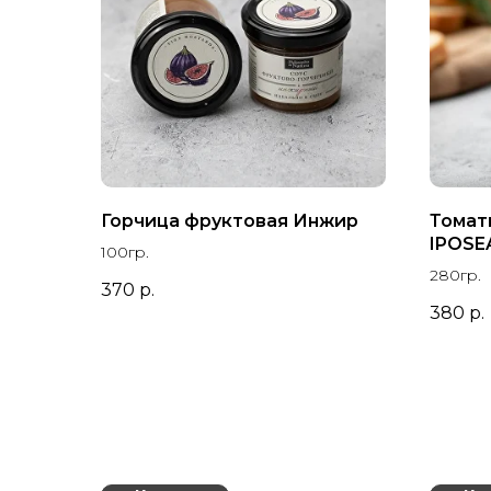
Горчица фруктовая Инжир
Томат
IPOSE
100гр.
280гр.
370
р.
380
р.