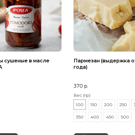
ы сушеные в масле
Пармезан (выдержка о
A
года)
370
р.
Вес (гр)
100
150
200
250
350
400
450
500