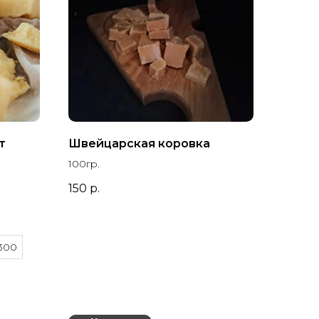
т
Швейцарская коровка
100гр.
150
р.
300