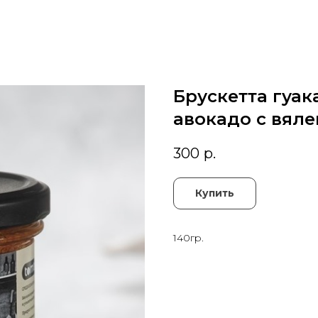
Брускетта гуак
авокадо с вял
300
р.
Купить
140гр.