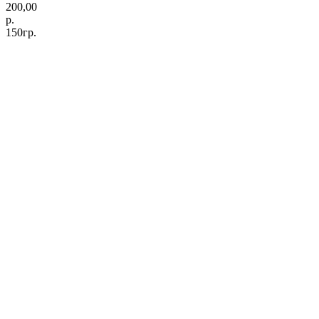
200,00
р.
150гр.